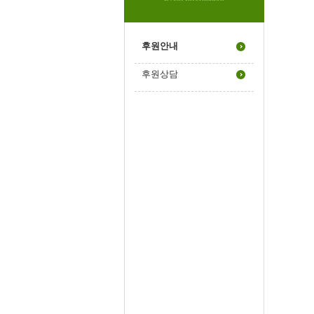
후원안내
후원상담